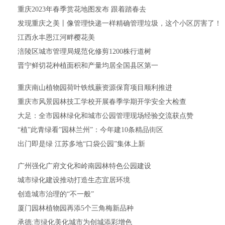
重庆2023年春季赏花地图发布 跟着踏春去
发现重庆之美丨像管理快递一样精确管理垃圾，这个小区厉害了！
江西永丰恩江河畔樱花美
涪陵区城市管理局规范化修剪1200株行道树
晋宁鲜切花种植面积和产量均居全国县区第一
重庆南山植物园荷叶铁线蕨资源保育项目顺利推进
重庆市风景园林技工学校开展春季学期开学安全大检查
大足：全市园林绿化和城市公园管理现场经验交流获点赞
“植”此青绿看”园林兰州”：今年建10条精品街区
出门即是绿 江苏多地“口袋公园”集体上新
广州强化广府文化和岭南园林特色公园建设
城市绿化建设推动打造生态宜居环境
创造城市治理的“不一般”
厦门园林植物园再添5个三角梅新品种
承德:市绿化美化城市为创城添彩增色