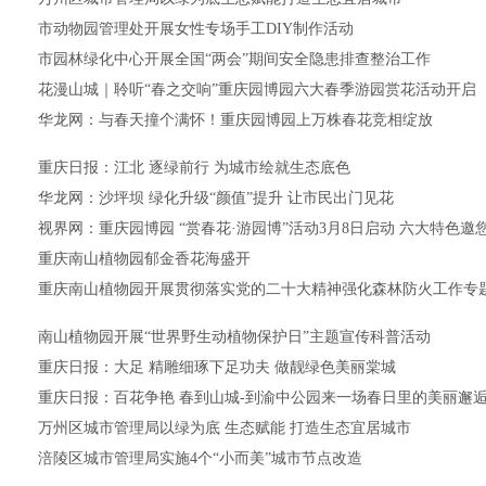
市动物园管理处开展女性专场手工DIY制作活动
市园林绿化中心开展全国“两会”期间安全隐患排查整治工作
花漫山城｜聆听“春之交响”重庆园博园六大春季游园赏花活动开启
华龙网：与春天撞个满怀！重庆园博园上万株春花竞相绽放
重庆日报：江北 逐绿前行 为城市绘就生态底色
华龙网：沙坪坝 绿化升级“颜值”提升 让市民出门见花
视界网：重庆园博园 “赏春花·游园博”活动3月8日启动 六大特色邀
重庆南山植物园郁金香花海盛开
重庆南山植物园开展贯彻落实党的二十大精神强化森林防火工作专
南山植物园开展“世界野生动植物保护日”主题宣传科普活动
重庆日报：大足 精雕细琢下足功夫 做靓绿色美丽棠城
重庆日报：百花争艳 春到山城-到渝中公园来一场春日里的美丽邂
万州区城市管理局以绿为底 生态赋能 打造生态宜居城市
涪陵区城市管理局实施4个“小而美”城市节点改造