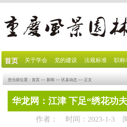
关于学会
党的建设
法规标准
职称
首页
您当前位置：
首页
>>
新闻
>>
区县动态
>> 正文
华龙网：江津 下足“绣花功夫
作者：
时间：2023-1-3