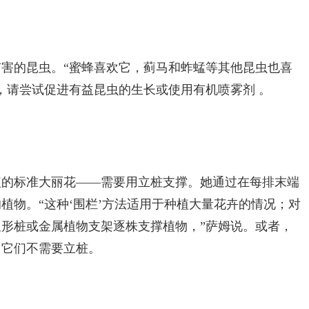
害的昆虫。“蜜蜂喜欢它，蓟马和蚱蜢等其他昆虫也喜
，请尝试促进有益昆虫的生长或使用有机喷雾剂 。
植的标准大丽花——需要用立桩支撑。她通过在每排末端
植物。“这种‘围栏’方法适用于种植大量花卉的情况；对
形桩或金属植物支架逐株支撑植物，”萨姆说。或者，
，它们不需要立桩。