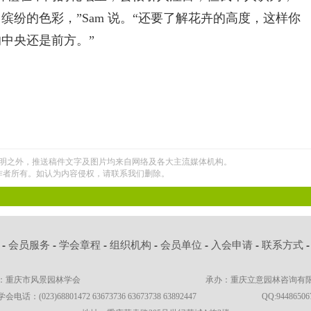
纷的色彩，”Sam 说。“还要了解花卉的高度，这样你
中央还是前方。”
明之外，推送稿件文字及图片均来自网络及各大主流媒体机构。
作者所有。如认为内容侵权，请联系我们删除。
-
会员服务
-
学会章程
-
组织机构
-
会员单位
-
入会申请
-
联系方式
：重庆市风景园林学会
承办：重庆立意园林咨询有
学会电话：(023)68801472 63673736 63673738 63892447
QQ:94486506