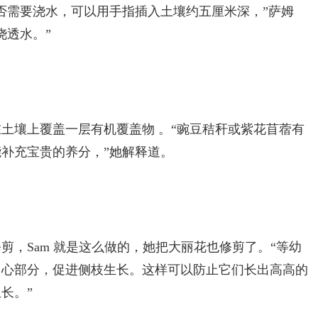
否需要浇水，可以用手指插入土壤约五厘米深，”萨姆
浇透水。”
土壤上覆盖一层有机覆盖物 。“豌豆秸秆或紫花苜蓿有
补充宝贵的养分，”她解释道。
剪，Sam 就是这么做的，她把大丽花也修剪了。“等幼
中心部分，促进侧枝生长。这样可以防止它们长出高高的
长。”