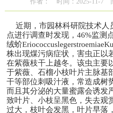
作者：
时间：2025-11-7
近期，市园林科研院技术人
点进行调查时发现，46%监测
绒蚧Eriococcuslegerstroem
株出现煤污病症状，害虫正以
在紫薇枝干上越冬。该虫主要
于紫薇、石榴小枝叶片主脉基
干等部位刺吸汁液，常造成树
而且其分泌的大量蜜露会诱发
致叶片、小枝呈黑色，失去观
过大，枝叶会发黑，叶片早落