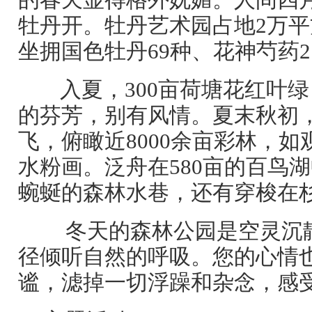
的春天显得格外妩媚。人间四
牡丹开。牡丹艺术园占地2万
坐拥国色牡丹69种、花神芍药2
入夏，300亩荷塘花红叶
的芬芳，别有风情。夏末秋初
飞，俯瞰近8000余亩彩林，
水粉画。泛舟在580亩的百鸟
蜿蜒的森林水巷，还有穿梭在
冬天的森林公园是空灵沉
径倾听自然的呼吸。您的心情
谧，滤掉一切浮躁和杂念，感